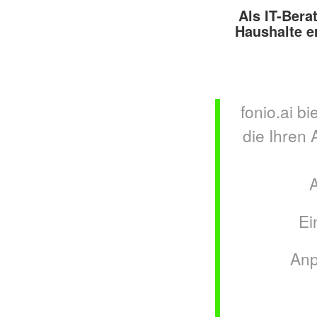
Als IT-Bera
Haushalte e
fonio.ai b
die Ihren 
A
Ei
Anp