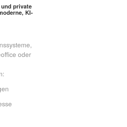
 und private
moderne, KI-
ionssysteme,
office oder
m:
gen
esse