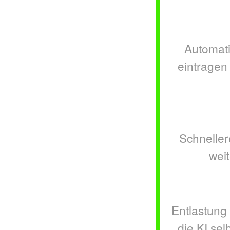
Automati
eintragen 
Schneller
weit
Entlastung
die KI sel