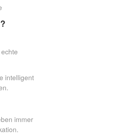
e
I?
 echte
intelligent
en.
leben immer
kation.