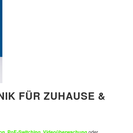
NIK FÜR ZUHAUSE &
ion
,
PoE‑Switching
,
Videoüberwachung
oder