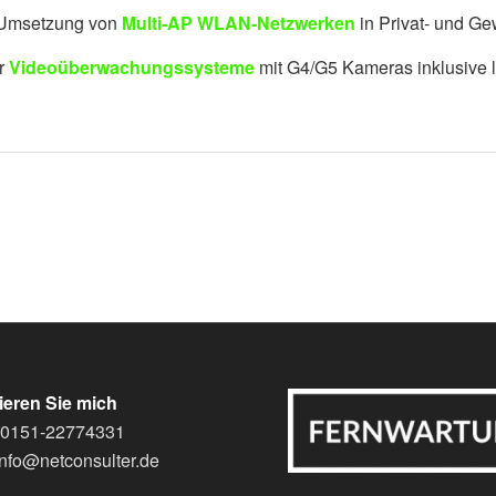
 Umsetzung von
Multi‑AP WLAN‑Netzwerken
in Privat‑ und G
er
Videoüberwachungssysteme
mit G4/G5 Kameras inklusive 
ieren Sie mich
: 0151-22774331
info@netconsulter.de