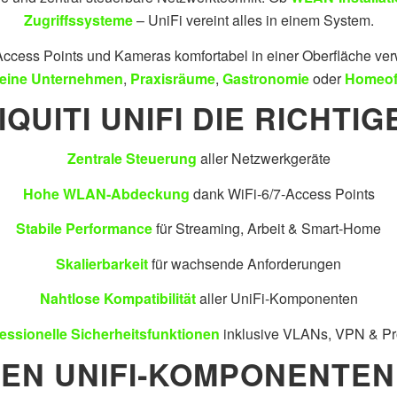
Zugriffssysteme
– UniFi vereint alles in einem System.
Access Points und Kameras komfortabel in einer Oberfläche ver
leine Unternehmen
,
Praxisräume
,
Gastronomie
oder
Homeof
UITI UNIFI DIE RICHTIG
Zentrale Steuerung
aller Netzwerkgeräte
Hohe WLAN‑Abdeckung
dank WiFi‑6/7‑Access Points
Stabile Performance
für Streaming, Arbeit & Smart‑Home
Skalierbarkeit
für wachsende Anforderungen
Nahtlose Kompatibilität
aller UniFi‑Komponenten
essionelle Sicherheitsfunktionen
inklusive VLANs, VPN & Pr
TEN UNIFI‑KOMPONENTEN